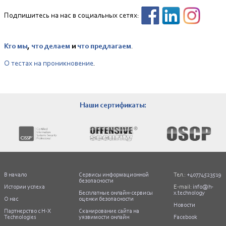
Подпишитесь на нас в социальных сетях:
Кто мы
,
что делаем
и
что предлагаем
.
О тестах на проникновение
.
Наши сертификаты:
В начало
Сервисы информационной
Тел.:
+40774523519
безопасности
Истории успеха
E-mail:
info@h-
Бесплатные онлайн-сервисы
x.technology
оценки безопасности
О нас
Новости
Сканирование сайта на
Партнерство с H‑X
уязвимости онлайн
Technologies
Facebook