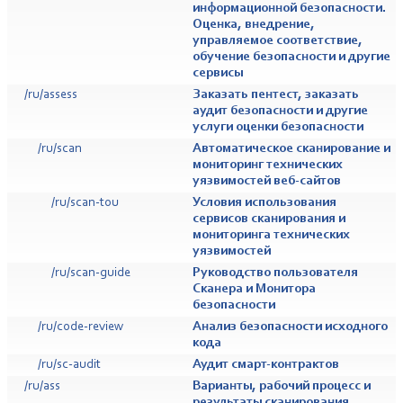
информационной безопасности.
Оценка, внедрение,
управляемое соответствие,
обучение безопасности и другие
сервисы
/ru/assess
Заказать пентест, заказать
аудит безопасности и другие
услуги оценки безопасности
/ru/scan
Автоматическое сканирование и
мониторинг технических
уязвимостей веб-сайтов
/ru/scan-tou
Условия использования
сервисов сканирования и
мониторинга технических
уязвимостей
/ru/scan-guide
Руководство пользователя
Сканера и Монитора
безопасности
/ru/code-review
Анализ безопасности исходного
кода
/ru/sc-audit
Аудит смарт-контрактов
/ru/ass
Варианты, рабочий процесс и
результаты сканирования