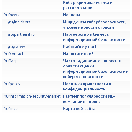
Кибер-криминалистика и
расследования
/ru/news
Новости
/ru/incidents
Инциденты кибербезопасности,
угрозы и новости отрасли
/ru/partnership
Партнёрство в бизнесе
информационной безопасности
/ru/career
Работайте у нас!
/ru/contact
Напишите нам!
/ru/faq
Часто задаваемые вопросы в
области оценки
информационной безопасности и
кибер-безопасности
/ru/policy
Политика приватности и
конфиденциальности
/ru/information-security-market
Рейтинг популярности ИБ-
компаний в Европе
/ru/map
Карта веб-сайта