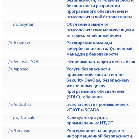
безопасности, ИТ-безопасности,
безопасности разработки
программного обеспечения и
психологической безопасности
/ru/psyman
Обучение защите от
психологических манипуляций и
от социальной инженерии
/ru/teamext
Расширение команды
кибербезопасности. Удалённый
менеджер безопасности
/ru/website-SOC
Непрерывная защита веб-сайтов
/ru/appsec
Услуги безопасности
приложений: консалтинг по
Security DevOps, безопасному
жизненному циклу
программного обеспечения
(SDLC), обучение
/ru/industrial
Безопасность промышленных
ИТ/ОТ и SCADA
/ru/ICS-calc
Калькулятор аудита
промышленных ИТ/ОТ
/ru/forensic
Реагирование на инциденты
информационной безопасности.