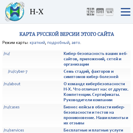
КАРТА РУССКОЙ ВЕРСИИ ЭТОГО САЙТА
Режим карты:
краткий
,
подробный
,
авто
.
/ru/
Кибер-безопасность ваших веб-
сайтов, приложений, сетей и
организации
/ru/cyber-7
Семь стадий, факторов и
симптомов кибер-болезней
/ru/about
О команде кибербезопасности
H-X. Что отличает нас от других.
Компетенции. Сертификаты.
Руководители компании
/ru/cases
Бизнес-кейсы в области кибер-
безопасности и тестов на
проникновение. Наши клиенты и
их отзывы
/ru/services
Бесплатные и платные услуги