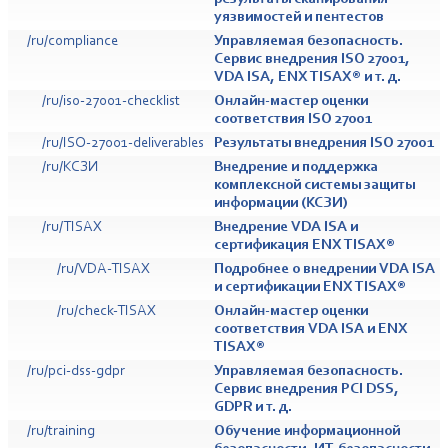
уязвимостей и пентестов
/ru/compliance
Управляемая безопасность.
Сервис внедрения ISO 27001,
VDA ISA, ENX TISAX® и т. д.
/ru/iso-27001-checklist
Онлайн-мастер оценки
соответствия ISO 27001
/ru/ISO-27001-deliverables
Результаты внедрения ISO 27001
/ru/КСЗИ
Внедрение и поддержка
комплексной системы защиты
информации (КСЗИ)
/ru/TISAX
Внедрение VDA ISA и
сертификация ENX TISAX®
/ru/VDA-TISAX
Подробнее о внедрении VDA ISA
и сертификации ENX TISAX®
/ru/check-TISAX
Онлайн-мастер оценки
соответствия VDA ISA и ENX
TISAX®
/ru/pci-dss-gdpr
Управляемая безопасность.
Сервис внедрения PCI DSS,
GDPR и т. д.
/ru/training
Обучение информационной