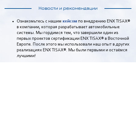
Новости и рекомендации
Ознакомьтесь с нашим
кейсом
по внедрению ENX TISAX®
в компании, которая разрабатывает автомобильные
системы. Мы гордимся тем, что завершили один из
первых проектов сертификации ENX TISAX® в Восточной
Европе. После этого мы использовали наш опыт в других
реализациях ENX TISAX®. Мы были первыми и остаёмся
лучшими!
Пройдите
Онлайн-мастер оценки соответствия VDA ISA
и ENX TISAX®
. Проверьте за 30 минут, насколько ваша
компания соответствует VDA ISA и ENX TISAX®, а также
что и сколько времени вам нужно для достижения
полного соответствия и сертификации.
Рекомендуем рассмотреть нашу помощь по внедрению
ISO/IEC 27001
,
ISO/IEC 27002
,
ISO/TS 16949
,
ASPICE
(Automotive Software Performance Improvement and
Capability dEtermination) и
GDPR
(General Data Privacy
Regulation). Отправьте форму ниже для получения
бесплатной консультации.