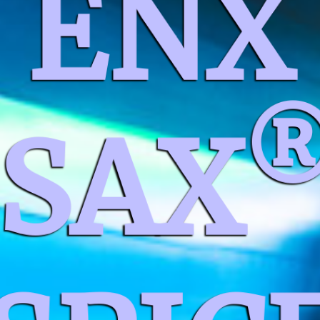
ENX
ISAX