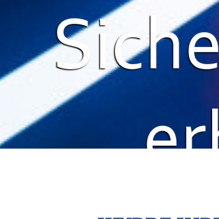
Siche
er