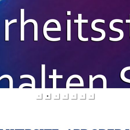
rheits
halten 