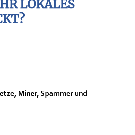
IHR LOKALES
e und
CKT?
tnetze, Miner, Spammer und